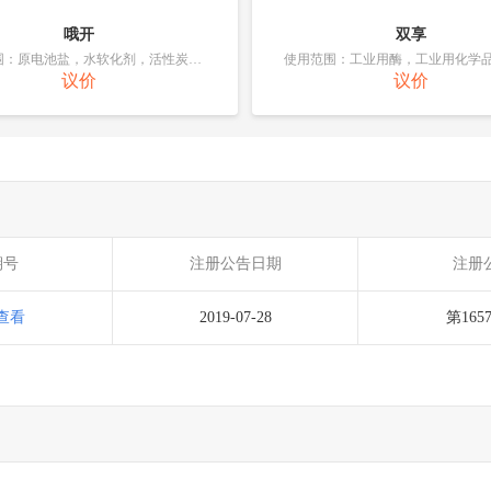
哦开
双享
使用范围：原电池盐，水软化剂，活性炭，过滤材料（化学制剂），防冻剂，防水垢剂，肥料，防火制剂，工业用粘合剂
议价
议价
期号
注册公告日期
注册
查看
2019-07-28
第165